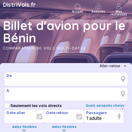
DistriVols.fr
Accueil
Analyses
Mes
recherches
Billet d'avion pour le
Bénin
COMPARATEUR DE VOLS MULTI-DATES
De
À
Seulement les vols directs
Quels aéroports choisir
Date aller
Date retour
Passagers
1 adulte
dates flexibles
dates flexibles