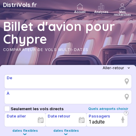
DistriVols.fr
Accueil
Analyses
Mes
recherches
Billet d'avion pour
Chypre
COMPARATEUR DE VOLS MULTI-DATES
De
À
Seulement les vols directs
Quels aéroports choisir
Date aller
Date retour
Passagers
1 adulte
dates flexibles
dates flexibles