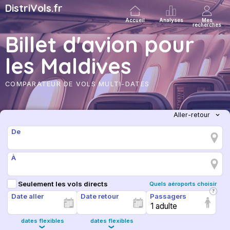
DistriVols.fr
Accueil
Analyses
Mes
recherches
Billet d'avion pour
les Maldives
COMPARATEUR DE VOLS MULTI-DATES
De
À
Seulement les vols directs
Quels aéroports choisir
Date aller
Date retour
Passagers
1 adulte
dates flexibles
dates flexibles